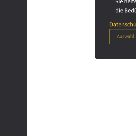
Sie helf
die Bed
Datenschu
Auswahl 