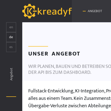
ANGEBOT
en
de
es
UNSER ANGEBOT
WIR PLANEN, BAUEN UND BETREIBEN S
Angebot
DER API BIS ZUM DASHBOARD.
Fullstack-Entwicklung, KI-Integration, 
alles aus einem Team. Kein Zusammenstü
Übergabe-Verluste zwischen Abteilunge