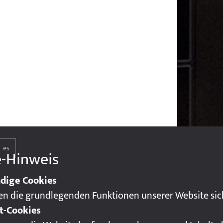
es
e-Hinweis
dige Cookies
len die grundlegenden Funktionen unserer Website sic
t-Cookies