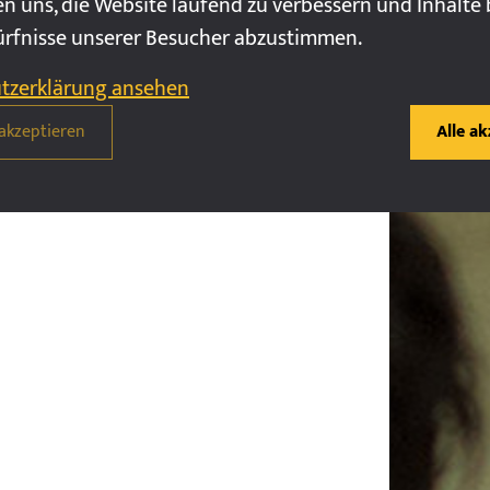
en uns, die Website laufend zu verbessern und Inhalte 
ürfnisse unserer Besucher abzustimmen.
tzerklärung ansehen
akzeptieren
Alle a
A
F
E