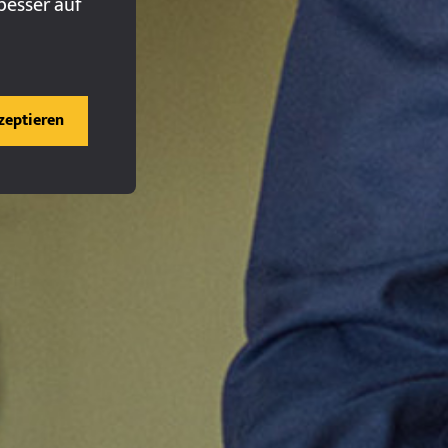
besser auf
kzeptieren
Financial Compliance Management
pplication
und- und Shareclass (Prospekt-) Compliance-Management für Rule
ngine Eingabe-Parameter.